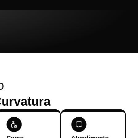
o
urvatura