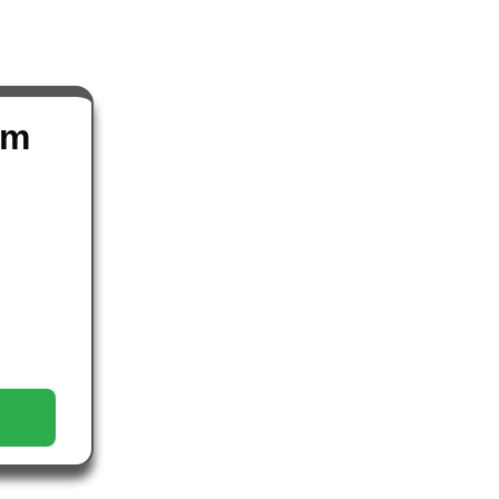
RNAR UM EXPERT EM
RA
om