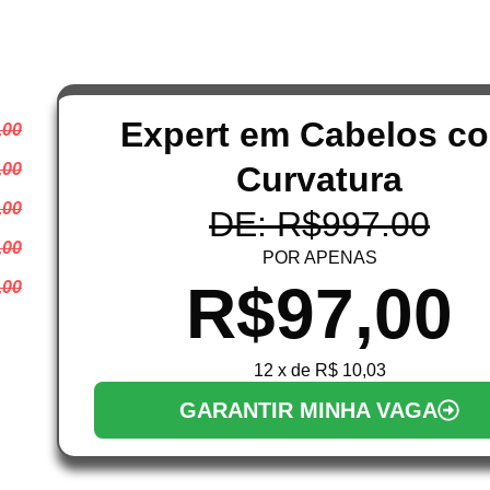
OTÃO ABAIXO PARA SE
TO
ABELOS COM CURVATU
Expert em Cabelos c
,00
,00
Curvatura
,00
DE: R$997.00
,00
POR APENAS
R$97,00
,00
12 x de R$ 10,03
GARANTIR MINHA VAGA