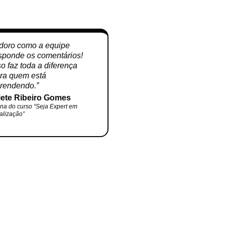
doro como a equipe
sponde os comentários!
so faz toda a diferença
ra quem está
rendendo.”
iete Ribeiro Gomes
na do curso “Seja Expert em
alização”