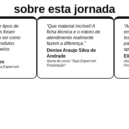
sobre esta jornada
e tipos de
“Que material incrível! A
“A
os foram
ficha técnica e o roteiro de
re
ra sei como
atendimento realmente
Is
produtos
fazem a diferença.”
pa
belos
ap
Denise Araujo Silva de
Andrade
El
Aluna do curso “Seja Expert em
Alu
es
Finalização”
Fin
ja Expert em